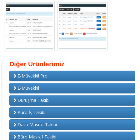
Diğer Ürünlerimiz
E-Müvekkil Pro
E-Müvekkil
Duruşma Takibi
Büro İş Takibi
Dava Masraf Takibi
Büro Masraf Takibi